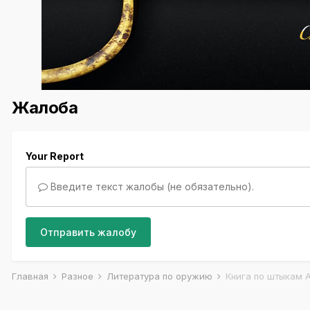
Жалоба
Your Report
Введите текст жалобы (не обязательно).
Отправить жалобу
Главная
Разное
Литература по оружию
Книга по штыкам А