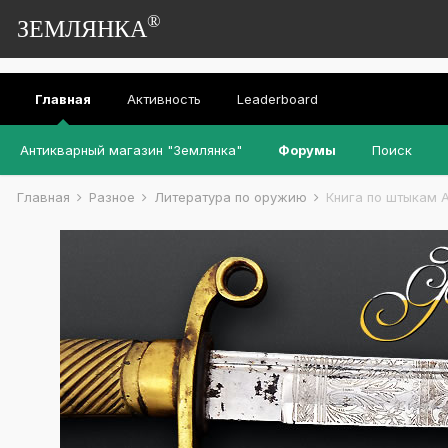
®
ЗЕМЛЯНКА
Главная
Активность
Leaderboard
Антикварный магазин "Землянка"
Форумы
Поиск
Главная
Разное
Литература по оружию
Книга по штыкам А