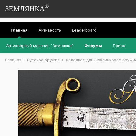
®
ЗЕМЛЯНКА
Главная
Активность
Leaderboard
Антикварный магазин "Землянка"
Форумы
Поиск
Главная
Русское оружие
Холодное длинноклинковое оруж