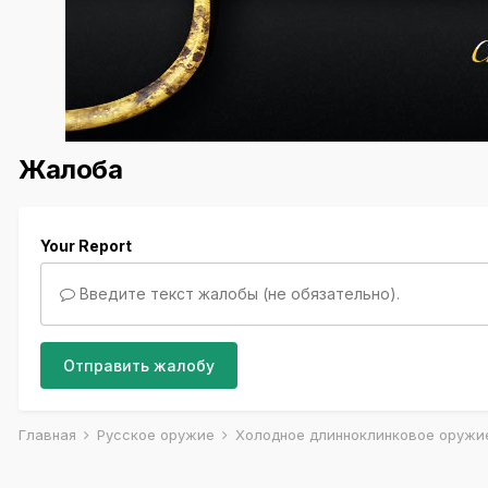
Жалоба
Your Report
Введите текст жалобы (не обязательно).
Отправить жалобу
Главная
Русское оружие
Холодное длинноклинковое оруж