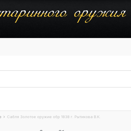
ие
Сабля Золотое оружие обр 1838 г. Рытикова В.К.