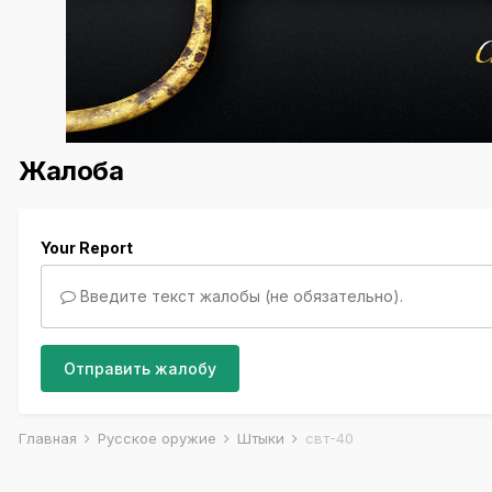
Жалоба
Your Report
Введите текст жалобы (не обязательно).
Отправить жалобу
Главная
Русское оружие
Штыки
свт-40