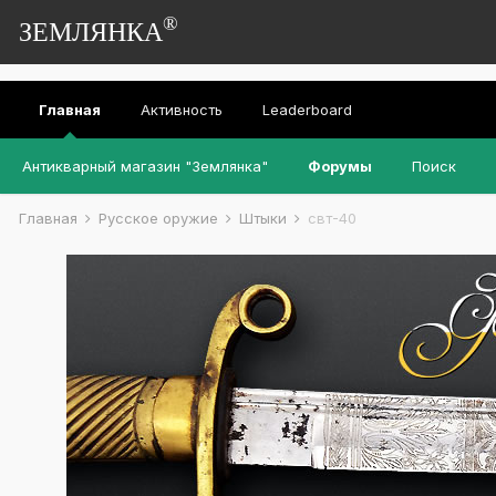
®
ЗЕМЛЯНКА
Главная
Активность
Leaderboard
Антикварный магазин "Землянка"
Форумы
Поиск
Главная
Русское оружие
Штыки
свт-40