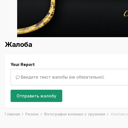
Жалоба
Your Report
Введите текст жалобы (не обязательно).
Отправить жалобу
Главная
Разное
Фотографии военных с оружием
Альбом к