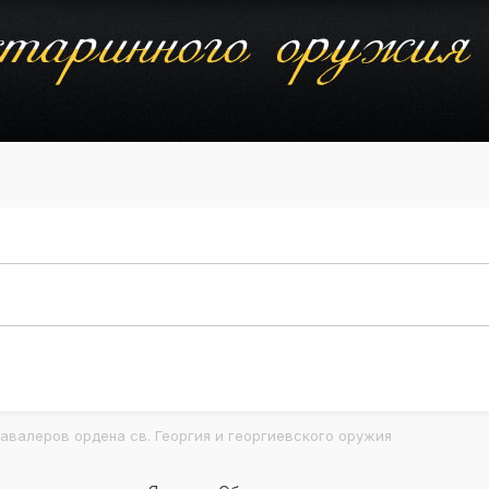
авалеров ордена св. Георгия и георгиевского оружия