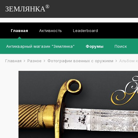
®
ЗЕМЛЯНКА
Главная
Активность
Leaderboard
Антикварный магазин "Землянка"
Форумы
Поиск
Главная
Разное
Фотографии военных с оружием
Альбом к