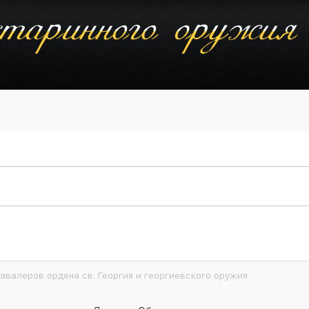
авалеров ордена св. Георгия и георгиевского оружия