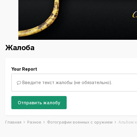
Жалоба
Your Report
Введите текст жалобы (не обязательно).
Отправить жалобу
Главная
Разное
Фотографии военных с оружием
Альбом к