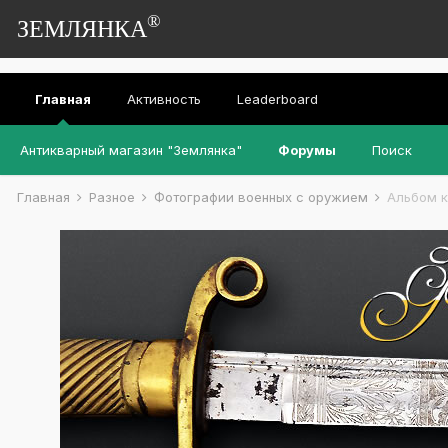
®
ЗЕМЛЯНКА
Главная
Активность
Leaderboard
Антикварный магазин "Землянка"
Форумы
Поиск
Главная
Разное
Фотографии военных с оружием
Альбом к