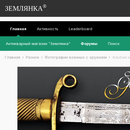
®
ЗЕМЛЯНКА
Главная
Активность
Leaderboard
Антикварный магазин "Землянка"
Форумы
Поиск
Главная
Разное
Фотографии военных с оружием
Альбом к