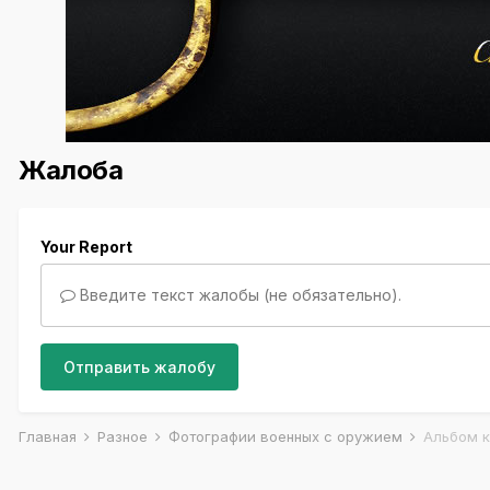
Жалоба
Your Report
Введите текст жалобы (не обязательно).
Отправить жалобу
Главная
Разное
Фотографии военных с оружием
Альбом к