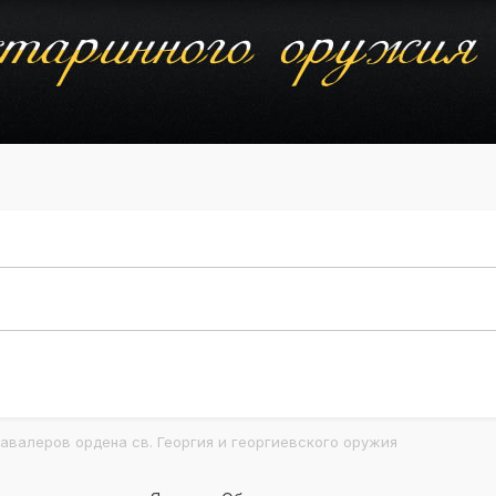
авалеров ордена св. Георгия и георгиевского оружия