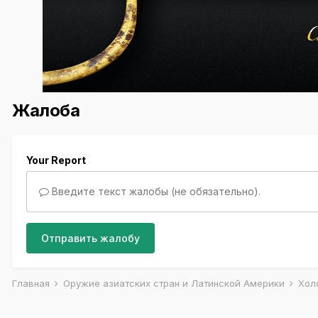
Жалоба
Your Report
Введите текст жалобы (не обязательно).
Отправить жалобу
Главная
Оружие азиатских стран и Латинской Америки
Хол