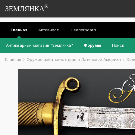
®
ЗЕМЛЯНКА
Главная
Активность
Leaderboard
Антикварный магазин "Землянка"
Форумы
Поиск
Главная
Оружие азиатских стран и Латинской Америки
Хол