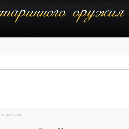
ы
Испания