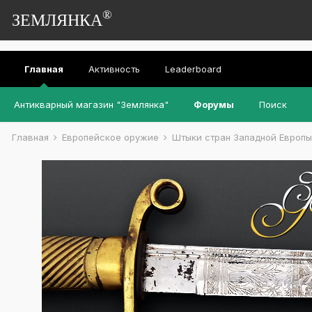
®
ЗЕМЛЯНКА
Главная
Активность
Leaderboard
Антикварный магазин "Землянка"
Форумы
Поиск
Главная
Европейское оружие
Штыки стран Западной Европ