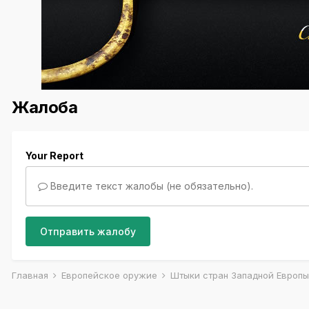
Жалоба
Your Report
Введите текст жалобы (не обязательно).
Отправить жалобу
Главная
Европейское оружие
Штыки стран Западной Европ