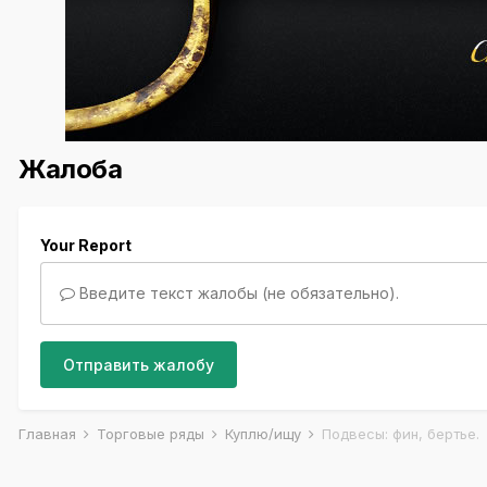
Жалоба
Your Report
Введите текст жалобы (не обязательно).
Отправить жалобу
Главная
Торговые ряды
Куплю/ищу
Подвесы: фин, бертье.