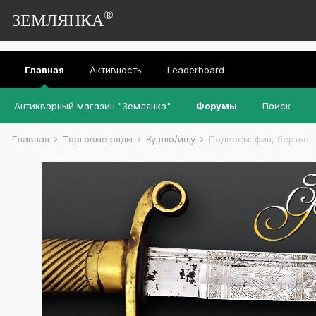
®
ЗЕМЛЯНКА
Главная
Активность
Leaderboard
Антикварный магазин "Землянка"
Форумы
Поиск
Главная
Торговые ряды
Куплю/ищу
Подвесы: фин, бертье.