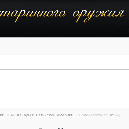
ки США, Канады и Латинской Америки
Подскажите по штыку