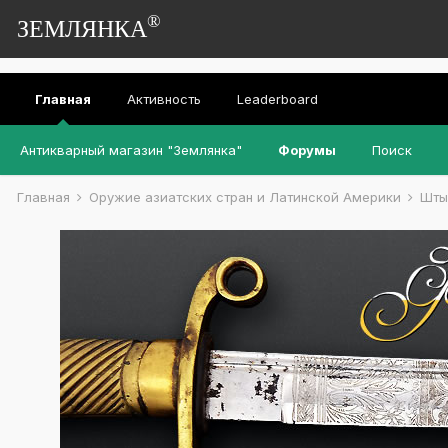
®
ЗЕМЛЯНКА
Главная
Активность
Leaderboard
Антикварный магазин "Землянка"
Форумы
Поиск
Главная
Оружие азиатских стран и Латинской Америки
Шты