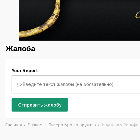
Жалоба
Your Report
Введите текст жалобы (не обязательно).
Отправить жалобу
Главная
Разное
Литература по оружию
Ищу книгу Ральфа 