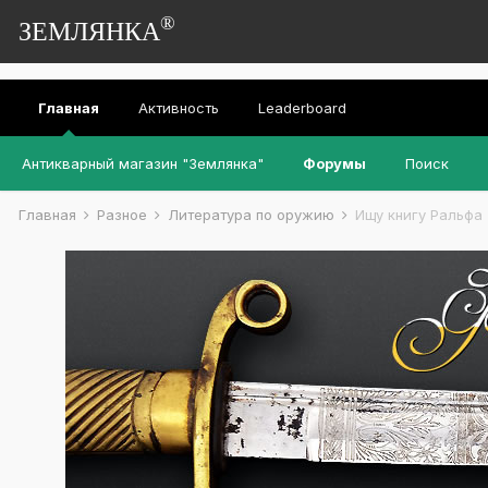
®
ЗЕМЛЯНКА
Главная
Активность
Leaderboard
Антикварный магазин "Землянка"
Форумы
Поиск
Главная
Разное
Литература по оружию
Ищу книгу Ральфа 