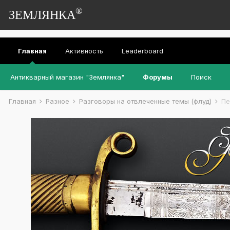
®
ЗЕМЛЯНКА
Главная
Активность
Leaderboard
Антикварный магазин "Землянка"
Форумы
Поиск
Главная
Разное
Разговоры на отвлеченные темы (флуд)
Пе