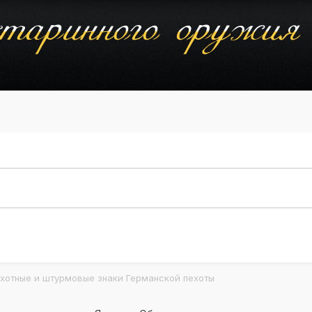
хотные и штурмовые знаки Германской пехоты