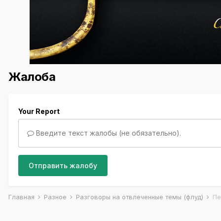
Жалоба
Your Report
Введите текст жалобы (не обязательно).
Отправить жалобу
Главная
Разное
Разговоры на отвлеченные темы (флуд)
Пе