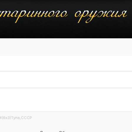
М(6х3)Тула,СССР