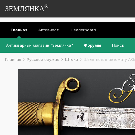
®
ЗЕМЛЯНКА
Главная
Активность
Leaderboard
Антикварный магазин "Землянка"
Форумы
Поиск
Главная
Русское оружие
Штыки
Штык-нож к автомату АК