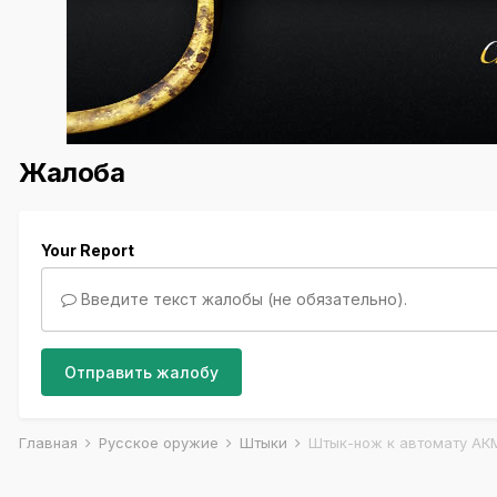
Жалоба
Your Report
Введите текст жалобы (не обязательно).
Отправить жалобу
Главная
Русское оружие
Штыки
Штык-нож к автомату АК