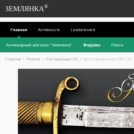
®
ЗЕМЛЯНКА
Главная
Активность
Leaderboard
Антикварный магазин "Землянка"
Форумы
Поиск
Главная
Разное
Реставрация ХО
Восстановление СВТ-38