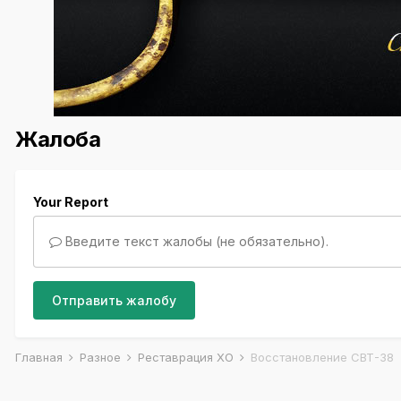
Жалоба
Your Report
Введите текст жалобы (не обязательно).
Отправить жалобу
Главная
Разное
Реставрация ХО
Восстановление СВТ-38