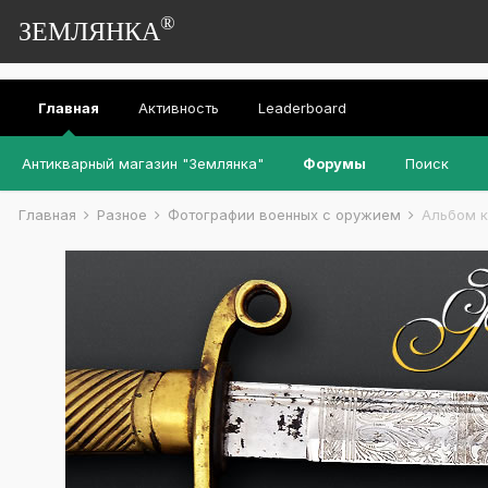
®
ЗЕМЛЯНКА
Главная
Активность
Leaderboard
Антикварный магазин "Землянка"
Форумы
Поиск
Главная
Разное
Фотографии военных с оружием
Альбом к