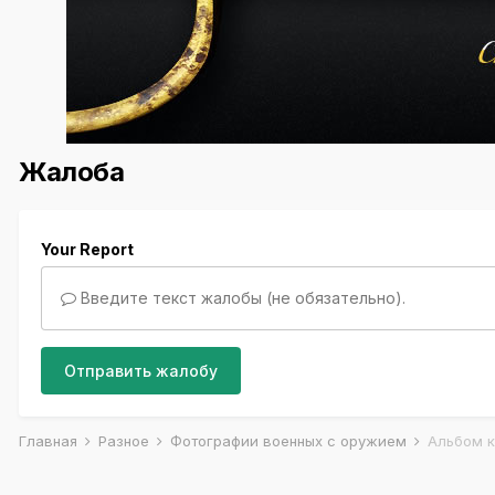
Жалоба
Your Report
Введите текст жалобы (не обязательно).
Отправить жалобу
Главная
Разное
Фотографии военных с оружием
Альбом к