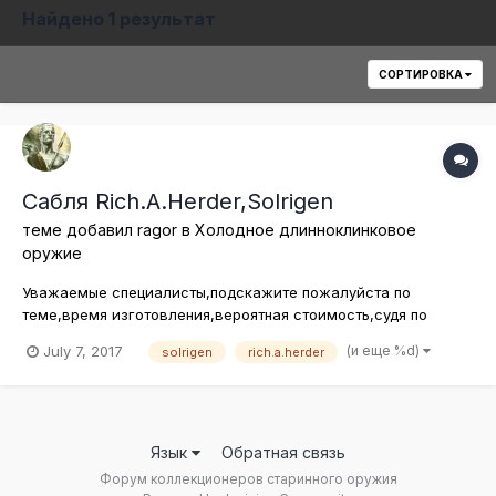
Найдено 1 результат
СОРТИРОВКА
Сабля Rich.A.Herder,Solrigen
теме добавил
ragor
в
Холодное длинноклинковое
оружие
Уважаемые специалисты,подскажите пожалуйста по
теме,время изготовления,вероятная стоимость,судя по
клейму,вероятно Империя или Веймарская республика.? На
(и еще %d)
July 7, 2017
solrigen
rich.a.herder
мой не профессиональный взгляд ,парадная унтер-
офицерская сабля начала хх века,поправьте,если как-то по
другому Полная длинна 96 см,длинна кл...
Язык
Обратная связь
Форум коллекционеров старинного оружия