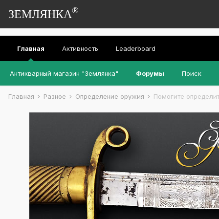
®
ЗЕМЛЯНКА
Главная
Активность
Leaderboard
Антикварный магазин "Землянка"
Форумы
Поиск
Главная
Разное
Определение оружия
Помогите определит