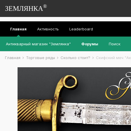
®
ЗЕМЛЯНКА
Главная
Активность
Leaderboard
Антикварный магазин "Землянка"
Форумы
Поиск
Главная
Торговые ряды
Сколько стоит?
Скифский меч "Ак