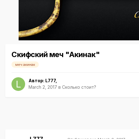
Скифский меч "Акинак"
меч акинак
Автор:
L777
,
March 2, 2017
в
Сколько стоит?
L777