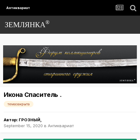
Антиквариат
®
ЗЕМЛЯНКА
Икона Спаситель .
темазакрыта
Автор:
ГРОЗНЫЙ
,
September 15, 2020
в
Антиквариат