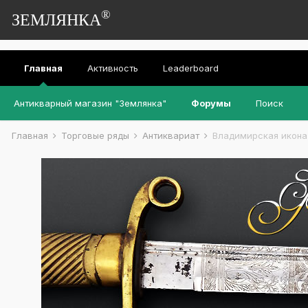
®
ЗЕМЛЯНКА
Главная
Активность
Leaderboard
Антикварный магазин "Землянка"
Форумы
Поиск
Главная
Торговые ряды
Антиквариат
Владимирская икона 