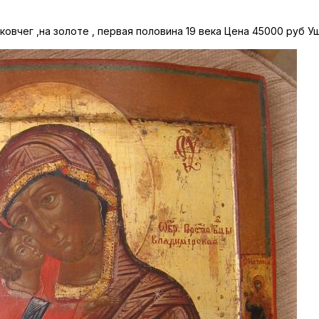
ковчег ,на золоте , первая половина 19 века Цена 45000 руб Уш