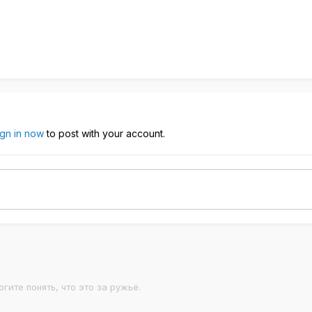
ign in now
to post with your account.
гите понять, что это за ружьё.