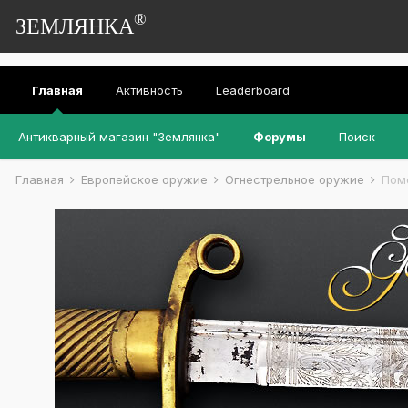
®
ЗЕМЛЯНКА
Главная
Активность
Leaderboard
Антикварный магазин "Землянка"
Форумы
Поиск
Главная
Европейское оружие
Огнестрельное оружие
Помо