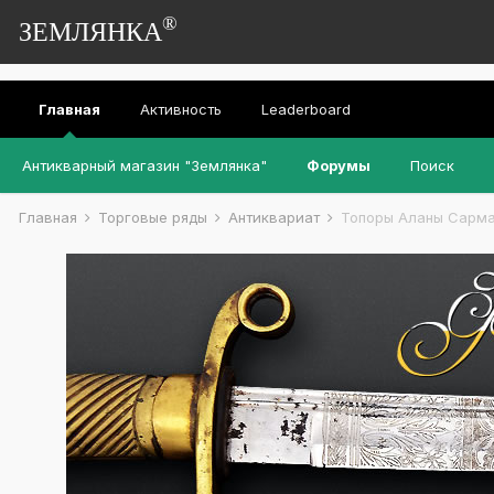
®
ЗЕМЛЯНКА
Главная
Активность
Leaderboard
Антикварный магазин "Землянка"
Форумы
Поиск
Главная
Торговые ряды
Антиквариат
Топоры Аланы Сарм