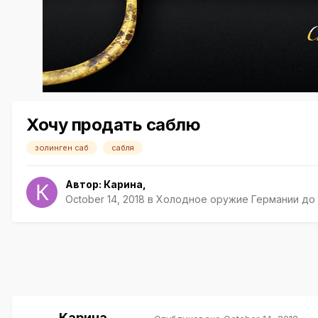
Хочу продать саблю
золинген саб
сабля
Автор:
Карина
,
October 14, 2018
в
Холодное оружие Германии до 
Карина