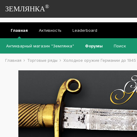
®
ЗЕМЛЯНКА
Главная
Активность
Leaderboard
Антикварный магазин "Землянка"
Форумы
Поиск
Главная
Торговые ряды
Холодное оружие Германии до 1945