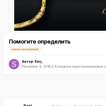
Помогите определить
кортик трехгранный
Автор:
Serj
,
December 9, 2018
в
Холодное короткоклинковое 
Serj