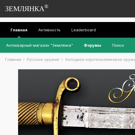
®
ЗЕМЛЯНКА
Главная
Активность
Leaderboard
Антикварный магазин "Землянка"
Форумы
Поиск
Главная
Русское оружие
Холодное короткоклинковое оруж