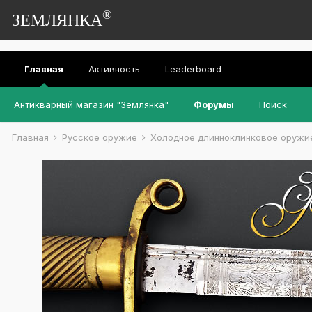
®
ЗЕМЛЯНКА
Главная
Активность
Leaderboard
Антикварный магазин "Землянка"
Форумы
Поиск
Главная
Русское оружие
Холодное длинноклинковое оруж