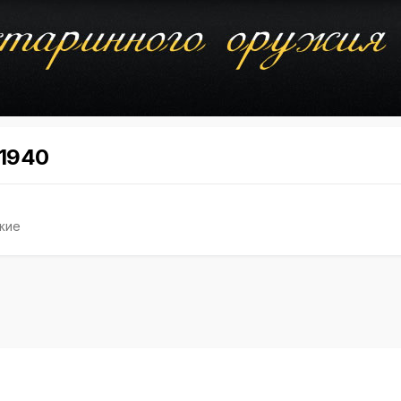
 1940
жие