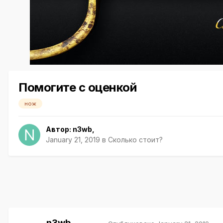
Помогите с оценкой
нож
Автор:
n3wb
,
January 21, 2019
в
Сколько стоит?
n3wb