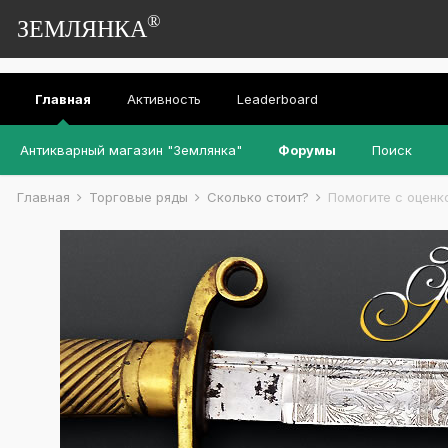
®
ЗЕМЛЯНКА
Главная
Активность
Leaderboard
Антикварный магазин "Землянка"
Форумы
Поиск
Главная
Торговые ряды
Сколько стоит?
Помогите с оценк