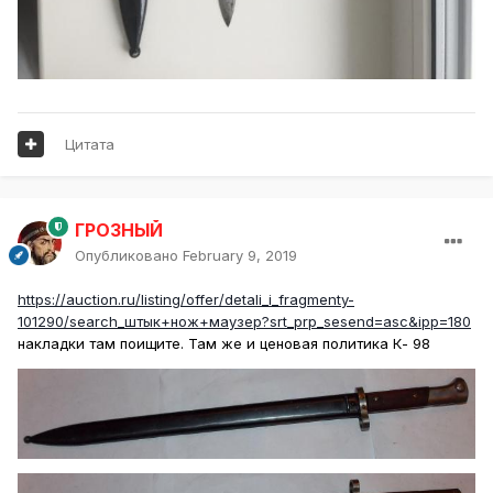
Цитата
ГРОЗНЫЙ
Опубликовано
February 9, 2019
https://auction.ru/listing/offer/detali_i_fragmenty-
101290/search_штык+нож+маузер?srt_prp_sesend=asc&ipp=180
накладки там поищите. Там же и ценовая политика К- 98