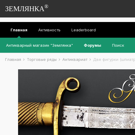
®
ЗЕМЛЯНКА
Главная
Активность
Leaderboard
Антикварный магазин "Землянка"
Форумы
Поиск
Главная
Торговые ряды
Антиквариат
Две фигурки (шпиатр