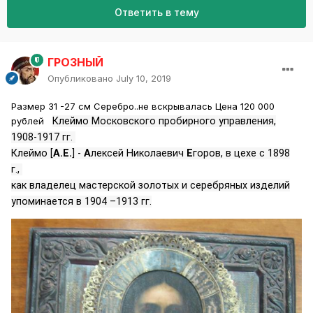
Ответить в тему
ГРОЗНЫЙ
Опубликовано
July 10, 2019
Размер 31 -27 см Серебро..не вскрывалась Цена 120 000
рублей
Клеймо Московского пробирного управления,
1908-1917 гг.
Клеймо [
А.Е.
] -
А
лексей Николаевич
Е
горов, в цехе с 1898
г.,
как владелец мастерской золотых и серебряных изделий
упоминается в 1904 –1913 гг.