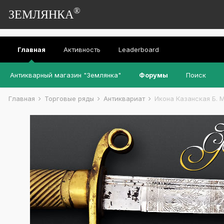
®
ЗЕМЛЯНКА
Главная
Активность
Leaderboard
Антикварный магазин "Землянка"
Форумы
Поиск
Главная
Торговые ряды
Антиквариат
Икона Казанская Б. М