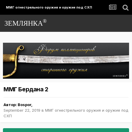
ММГ огнестрельного оружия и оружие под СХП
®
ЗЕМЛЯНКА
ММГ Бердана 2
Автор:
Bospor
,
September 22, 2019
в
ММГ огнестрельного оружия и оружие под
СХП