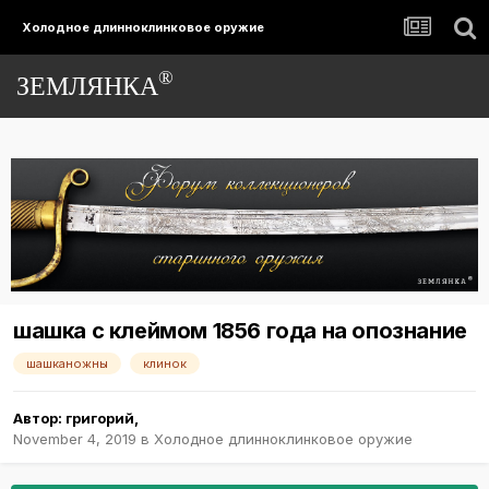
Холодное длинноклинковое оружие
®
ЗЕМЛЯНКА
шашка с клеймом 1856 года на опознание
шашканожны
клинок
Автор:
григорий
,
November 4, 2019
в
Холодное длинноклинковое оружие