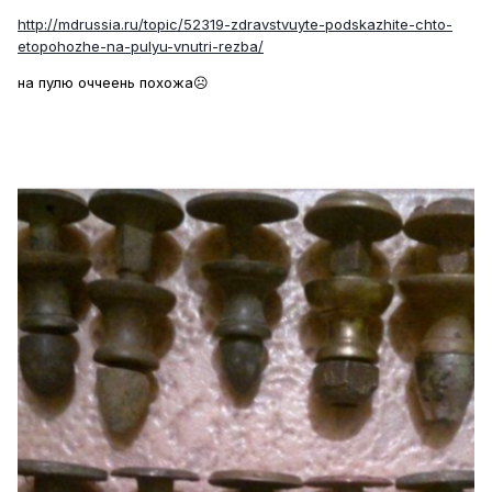
http://mdrussia.ru/topic/52319-zdravstvuyte-podskazhite-chto-
etopohozhe-na-pulyu-vnutri-rezba/
на пулю оччеень похожа☹️