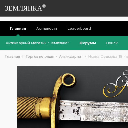
®
ЗЕМЛЯНКА
Главная
Активность
Leaderboard
Антикварный магазин "Землянка"
Форумы
Поиск
Главная
Торговые ряды
Антиквариат
Икона Седмица 18 - в