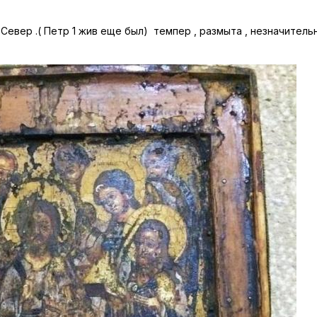
 Север .( Петр 1 жив еще был) темпер , размыта , незначительн