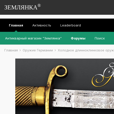
®
ЗЕМЛЯНКА
Главная
Активность
Leaderboard
Антикварный магазин "Землянка"
Форумы
Поиск
Главная
Оружие Германии
Холодное длинноклинковое ору