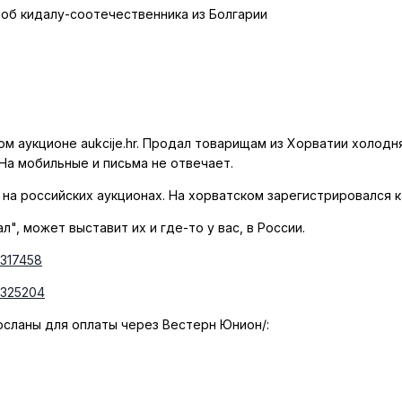
об кидалу-соотечественника из Болгарии
м аукционе aukcije.hr. Продал товарищам из Хорватии холодн
 На мобильные и письма не отвечает.
на российских аукционах. На хорватском зарегистрировался ка
", может выставит их и где-то у вас, в России.
1317458
=1325204
осланы для оплаты через Вестерн Юнион/: