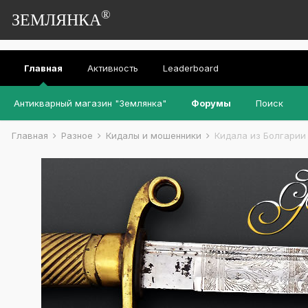
®
ЗЕМЛЯНКА
Главная
Активность
Leaderboard
Антикварный магазин "Землянка"
Форумы
Поиск
Главная
Разное
Кидалы и мошенники
Кидала из Болгарии