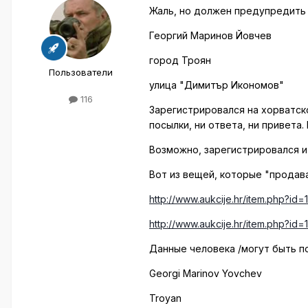
Жаль, но должен предупредить 
Георгий Маринов Йовчев
город Троян
Пользователи
улица "Димитър Икономов"
116
Зарегистрировался на хорватско
посылки, ни ответа, ни привета.
Возможно, зарегистрировался и 
Вот из вещей, которые "продавал
http://www.aukcije.hr/item.php?id=
http://www.aukcije.hr/item.php?id
Данные человека /могут быть п
Georgi Marinov Yovchev
Troyan