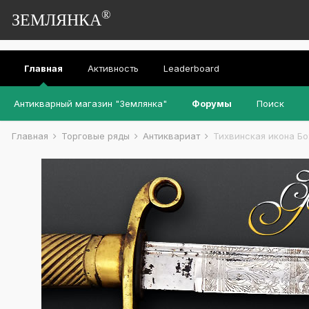
®
ЗЕМЛЯНКА
Главная
Активность
Leaderboard
Антикварный магазин "Землянка"
Форумы
Поиск
Главная
Торговые ряды
Антиквариат
Тихвинская икона Б