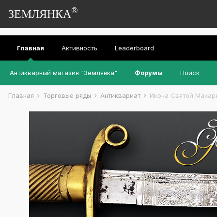
®
ЗЕМЛЯНКА
Главная
Активность
Leaderboard
Антикварный магазин "Землянка"
Форумы
Поиск
Главная
Торговые ряды
Антиквариат
Икона Святой Макар