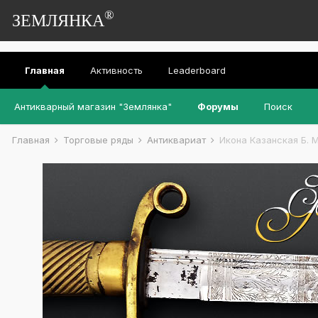
®
ЗЕМЛЯНКА
Главная
Активность
Leaderboard
Антикварный магазин "Землянка"
Форумы
Поиск
Главная
Торговые ряды
Антиквариат
Икона Казанская Б. М