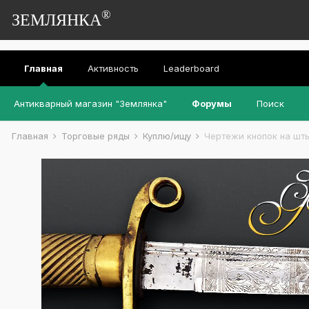
®
ЗЕМЛЯНКА
Главная
Активность
Leaderboard
Антикварный магазин "Землянка"
Форумы
Поиск
Главная
Торговые ряды
Куплю/ищу
Чертежи кнопок на шты