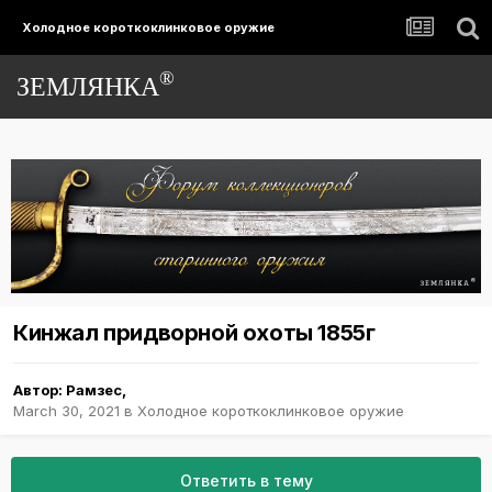
Холодное короткоклинковое оружие
®
ЗЕМЛЯНКА
Кинжал придворной охоты 1855г
Автор:
Рамзес
,
March 30, 2021
в
Холодное короткоклинковое оружие
Ответить в тему