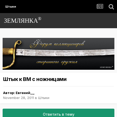
Штыки
®
ЗЕМЛЯНКА
Штык к ВМ с ножницами
Автор:
Евгений__
,
November 28, 2011
в
Штыки
Ответить в тему