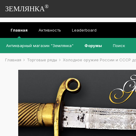
®
ЗЕМЛЯНКА
Главная
Активность
Leaderboard
Антикварный магазин "Землянка"
Форумы
Поиск
Главная
Торговые ряды
Холодное оружие России и СССР до