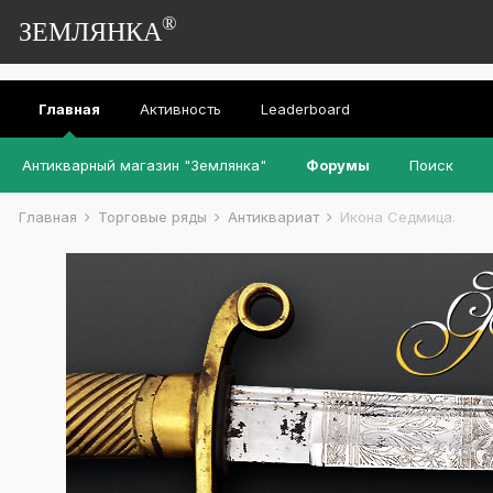
®
ЗЕМЛЯНКА
Главная
Активность
Leaderboard
Антикварный магазин "Землянка"
Форумы
Поиск
Главная
Торговые ряды
Антиквариат
Икона Седмица.