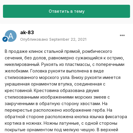
Ответить в тему
ak-83
Опубликовано
September 22, 2021
В продаже клинок стальной прямой, ромбического
сечения, без долов, равномерно сужающийся к острию,
никелированный. Рукоять из пластмассы, с поперечными
желобками. Головка рукояти выполне­на в виде
стилизованного морского узла. Внизу рукояти имеется
украшенная орнаментом втулка, соединенная с
крестовиной. Крестовина образована двумя
стилизованными изо­бражениями морских змеев с
закрученными в обратную сторону хвостами. На
перекрестье расположено изображе­ние герба. На
обратной стороне расположена кнопка язычка фиксатора
кортика в ножнах. Ножны латунные, с одной стороны
покрытые орна­ментом под мелкую чешую. В верхней