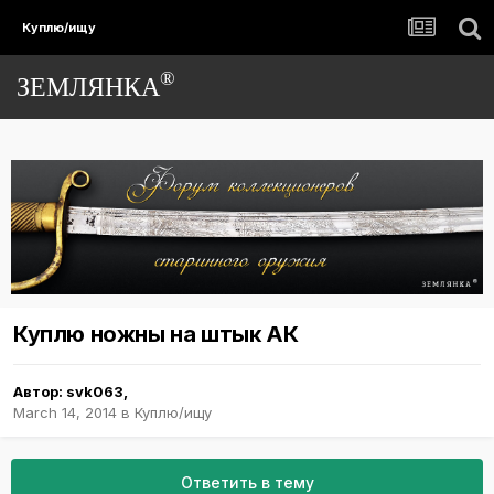
Куплю/ищу
®
ЗЕМЛЯНКА
Куплю ножны на штык АК
Автор:
svk063
,
March 14, 2014
в
Куплю/ищу
Ответить в тему