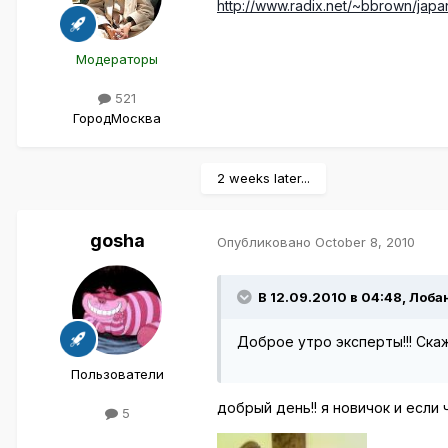
http://www.radix.net/~bbrown/japa
Модераторы
521
Город
Москва
2 weeks later...
gosha
Опубликовано
October 8, 2010
В 12.09.2010 в 04:48, Лоба
Доброе утро эксперты!!! Ска
Пользователи
добрый день!! я новичок и если
5