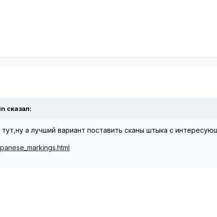
in сказал:
тут,ну а лучший вариант поставить сканы штыка с интересующ
apanese_markings.html