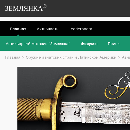
®
ЗЕМЛЯНКА
Главная
Активность
Leaderboard
Антикварный магазин "Землянка"
Форумы
Поиск
Главная
Оружие азиатских стран и Латинской Америки
Ази