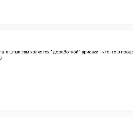
ла. а штык сам является "доработкой" арисаки - кто-то в проц
D