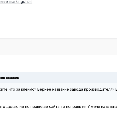
nese_markings.html
нов сказал:
жите что за клеймо? Вернее название завода производителя? B
 что делаю не по правилам сайта то поправьте. У меня на шты