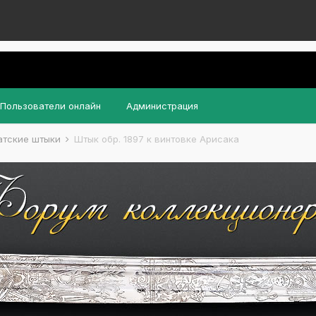
Пользователи онлайн
Администрация
атские штыки
Штык обр. 1897 к винтовке Арисака