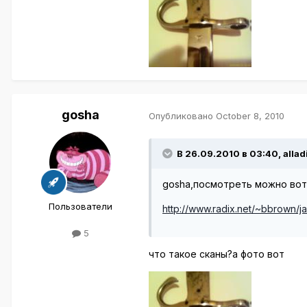
gosha
Опубликовано
October 8, 2010
В 26.09.2010 в 03:40, allad
gosha,посмотреть можно вот 
Пользователи
http://www.radix.net/~bbrown/j
5
что такое сканы?а фото вот