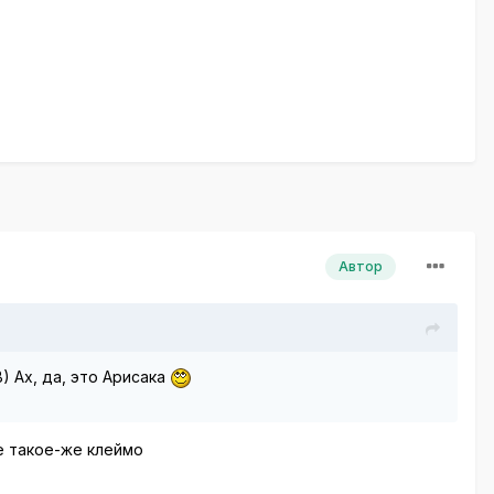
Автор
) Ах, да, это Арисака
ке такое-же клеймо