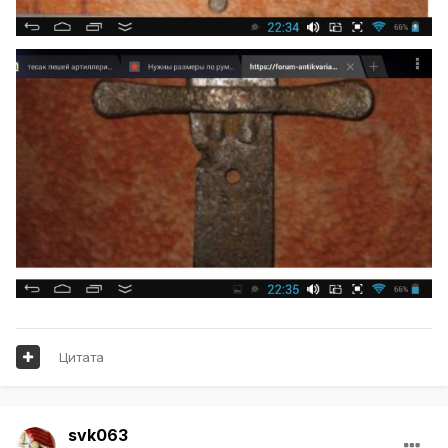
Цитата
svk063