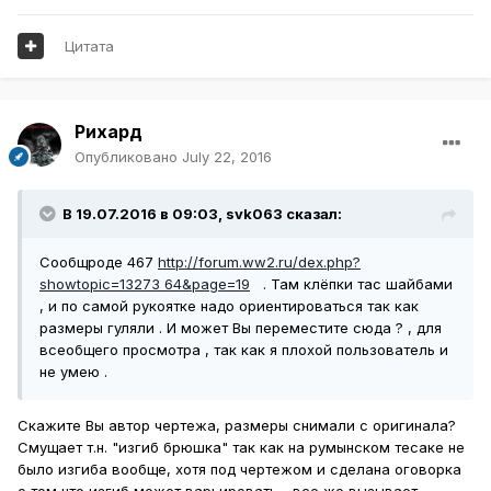
Цитата
Рихард
Опубликовано
July 22, 2016
В 19.07.2016 в 09:03,
svk063
сказал:
Сообщроде 467
http://forum.ww2.ru/dex.php?
showtopic=13273 64&page=19
. Там клёпки тас шайбами
, и по самой рукоятке надо ориентироваться так как
размеры гуляли . И может Вы переместите сюда ? , для
всеобщего просмотра , так как я плохой пользователь и
не умею .
Скажите Вы автор чертежа, размеры снимали с оригинала?
Смущает т.н. "изгиб брюшка" так как на румынском тесаке не
было изгиба вообще, хотя под чертежом и сделана оговорка
о том что изгиб может варьировать - все же вызывает