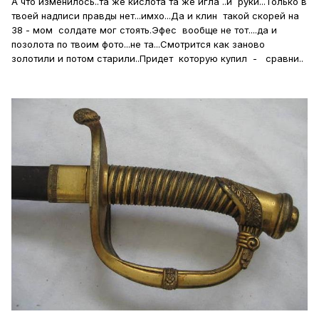
А что изменилось..та же кислота та же игла ..и руки...Только в
твоей надписи правды нет...имхо...Да и клин такой скорей на
38 - мом солдате мог стоять.Эфес вообще не тот....да и
позолота по твоим фото...не та...Смотрится как заново
золотили и потом старили..Придет которую купил - сравни..