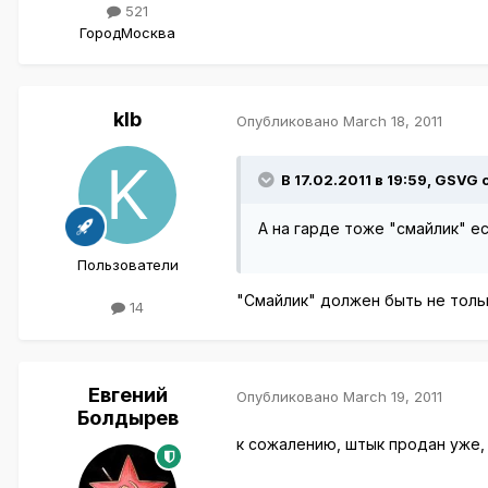
521
Город
Москва
klb
Опубликовано
March 18, 2011
В 17.02.2011 в 19:59, GSVG 
А на гарде тоже "смайлик" е
Пользователи
"Смайлик" должен быть не только
14
Евгений
Опубликовано
March 19, 2011
Болдырев
к сожалению, штык продан уже, 