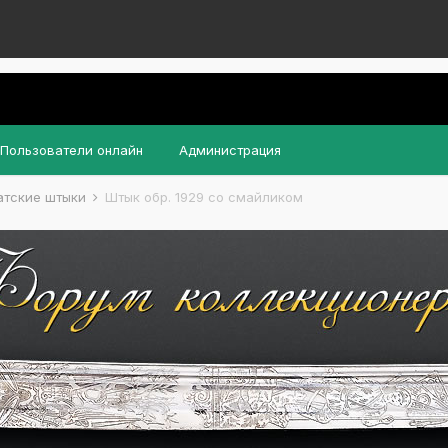
Пользователи онлайн
Администрация
атские штыки
Штык обр. 1929 со смайликом