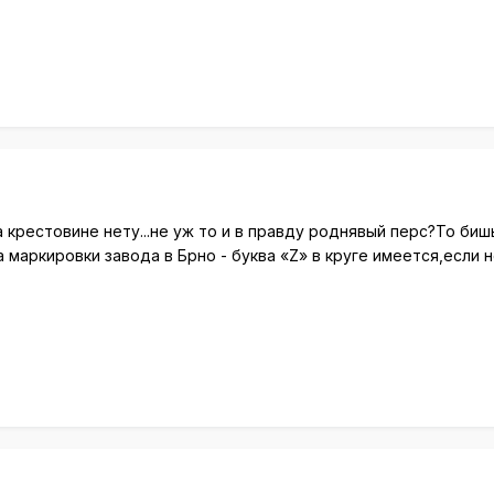
 крестовине нету...не уж то и в правду роднявый перс?То биш
 маркировки завода в Брно - буква «Z» в круге имеется,если 