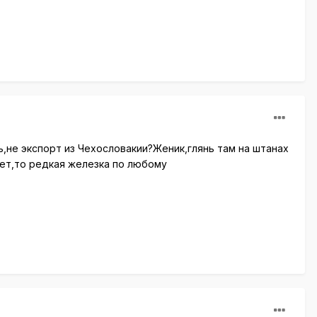
ь,не экспорт из Чехословакии?Женик,глянь там на штанах
нет,то редкая железка по любому