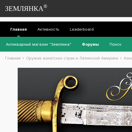
®
ЗЕМЛЯНКА
Главная
Активность
Leaderboard
Антикварный магазин "Землянка"
Форумы
Поиск
Главная
Оружие азиатских стран и Латинской Америки
Ази