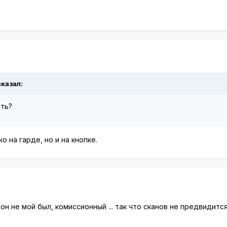
сказал:
сть?
 на гарде, но и на кнопке.
он не мой был, комиссионный ... так что сканов не предвидит