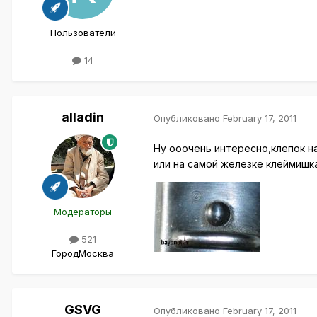
Пользователи
14
alladin
Опубликовано
February 17, 2011
Ну ооочень интересно,клепок на
или на самой железке клеймишка
Модераторы
521
Город
Москва
GSVG
Опубликовано
February 17, 2011